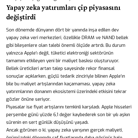
Yapay zeka yatırımları çip piyasasını
değiştirdi
Son dönemde dünyanın dört bir yanında inşa edilen dev
yapay zeka veri merkezleri, özellikle DRAM ve NAND bellek
gibi bileşenlere olan talebi önemli ölçüde artırdı. Bu durum
yalnızca Apple’ı değil, tüketici elektroniği sektörünün
tamamını etkileyen yeni bir maliyet baskısı oluşturuyor.
Bellek üreticileri artan talep sayesinde rekor finansal
sonuçlar açıklarken, güçlü tedarik zinciriyle bilinen Apple’ın
bile bu maliyet artışlarından kaçamaması, yapay zeka
yatırımlarının donanım ekosistemi üzerindeki etkisini tekrar
gözler önüne seriyor.
Piyasalar ise fiyat artışlarını temkinli karşıladı. Apple hisseleri
perşembe günü yüzde 6,1 değer kaybederek son bir yılı aşkın
sürenin en sert günlük düşüşünü yaşadı.
Ancak görünen o ki, yapay zeka yarışının gerçek maliyeti,
önümüzdeki dönemde raf fiyatlarında daha görünür hale