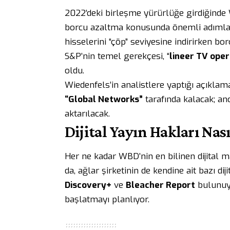
2022’deki birleşme yürürlüğe girdiğind
borcu azaltma konusunda önemli adımlar 
hisselerini “çöp” seviyesine indirirken b
S&P’nin temel gerekçesi, “
lineer TV oper
oldu.
Wiedenfels’in analistlere yaptığı açıkla
“Global Networks”
tarafında kalacak; a
aktarılacak.
Dijital Yayın Hakları Nası
Her ne kadar WBD’nin en bilinen dijital m
da, ağlar şirketinin de kendine ait bazı di
Discovery+
ve
Bleacher Report
bulunuy
başlatmayı planlıyor.