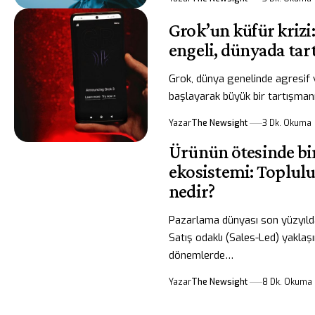
Grok’un küfür krizi
engeli, dünyada ta
Grok, dünya genelinde agresif 
başlayarak büyük bir tartışman
Yazar
The Newsight
3 Dk. Okuma
Ürünün ötesinde bir
ekosistemi: Toplul
nedir?
Pazarlama dünyası son yüzyıld
Satış odaklı (Sales-Led) yakla
dönemlerde…
Yazar
The Newsight
8 Dk. Okuma