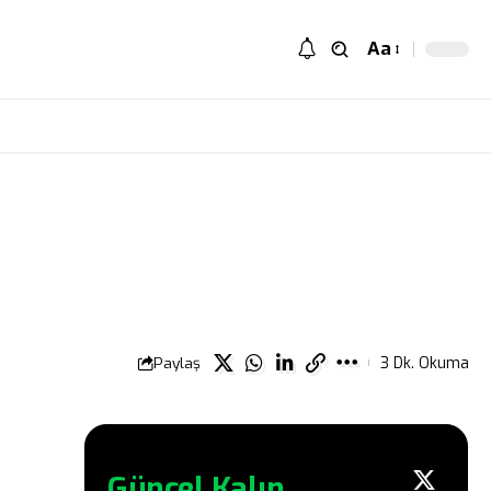
Aa
Paylaş
3 Dk. Okuma
Güncel Kalın