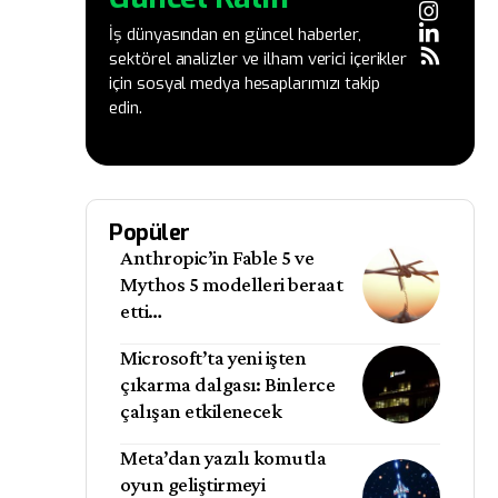
İş dünyasından en güncel haberler,
sektörel analizler ve ilham verici içerikler
için sosyal medya hesaplarımızı takip
edin.
Popüler
Anthropic’in Fable 5 ve
Mythos 5 modelleri beraat
etti…
Microsoft’ta yeni işten
çıkarma dalgası: Binlerce
çalışan etkilenecek
Meta’dan yazılı komutla
oyun geliştirmeyi