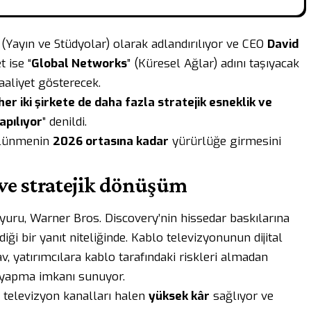
 (Yayın ve Stüdyolar) olarak adlandırılıyor ve CEO
David
t ise “
Global Networks
” (Küresel Ağlar) adını taşıyacak
faaliyet gösterecek.
her iki şirkete de daha fazla stratejik esneklik ve
pılıyor
” denildi.
ölünmenin
2026 ortasına kadar
yürürlüğe girmesini
 ve stratejik dönüşüm
yuru, Warner Bros. Discovery’nin hissedar baskılarına
i bir yanıt niteliğinde. Kablo televizyonunun dijital
v, yatırımcılara kablo tarafındaki riskleri almadan
 yapma imkanı sunuyor.
ak televizyon kanalları halen
yüksek kâr
sağlıyor ve