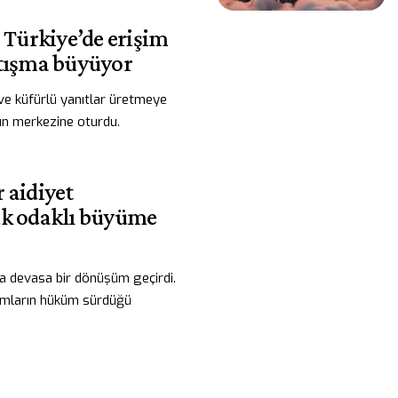
: Türkiye’de erişim
rtışma büyüyor
ve küfürlü yanıtlar üretmeye
ın merkezine oturdu.
 aidiyet
uk odaklı büyüme
a devasa bir dönüşüm geçirdi.
şımların hüküm sürdüğü