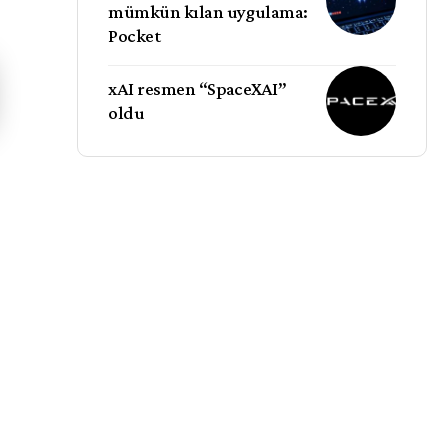
mümkün kılan uygulama:
Pocket
xAI resmen “SpaceXAI”
oldu