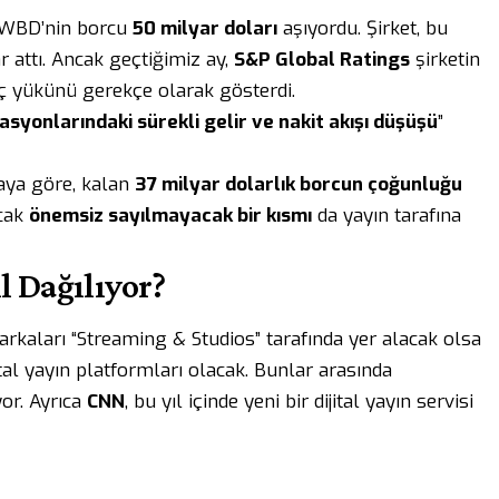
e WBD’nin borcu
50 milyar doları
aşıyordu. Şirket, bu
attı. Ancak geçtiğimiz ay,
S&P Global Ratings
şirketin
orç yükünü gerekçe olarak gösterdi.
asyonlarındaki sürekli gelir ve nakit akışı düşüşü
”
maya göre, kalan
37 milyar dolarlık borcun çoğunluğu
ncak
önemsiz sayılmayacak bir kısmı
da yayın tarafına
l Dağılıyor?
arkaları “Streaming & Studios” tarafında yer alacak olsa
jital yayın platformları olacak. Bunlar arasında
or. Ayrıca
CNN
, bu yıl içinde yeni bir dijital yayın servisi