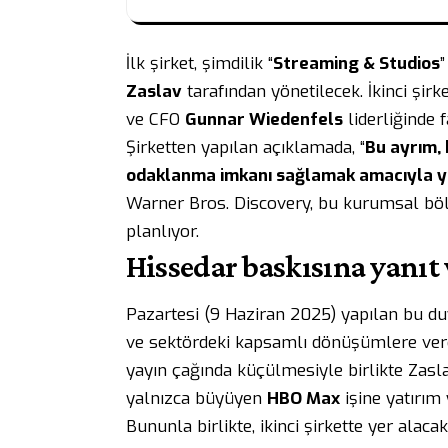
İlk şirket, şimdilik “
Streaming & Studios
”
Zaslav
tarafından yönetilecek. İkinci şirke
ve CFO
Gunnar Wiedenfels
liderliğinde 
Şirketten yapılan açıklamada, “
Bu ayrım, 
odaklanma imkanı sağlamak amacıyla ya
Warner Bros. Discovery, bu kurumsal b
planlıyor.
Hissedar baskısına yanıt
Pazartesi (9 Haziran 2025) yapılan bu du
ve sektördeki kapsamlı dönüşümlere verdiğ
yayın çağında küçülmesiyle birlikte Zasla
yalnızca büyüyen
HBO Max
işine yatırım
Bununla birlikte, ikinci şirkette yer alac