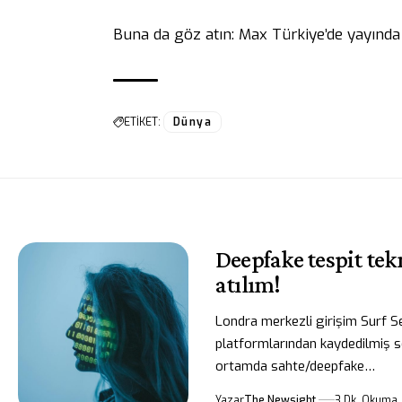
Buna da göz atın:
Max Türkiye’de yayında
ETİKET:
Dünya
Deepfake tespit tek
atılım!
Londra merkezli girişim Surf Sec
platformlarından kaydedilmiş s
ortamda sahte/deepfake…
Yazar
The Newsight
3 Dk. Okuma