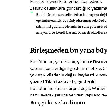
küresel izleyici kitlelerine hitap ediyor.
Zaslav, çalışanlara gönderdiği iç yazışm
Bu dönüşüm, stratejimizden bir sapma deği
optimize etmek ve stüdyolarımızı sektörde 
adım, iki güçlü iş biriminin tüm potansiyeli
misyonu ve kendi başına başarılı olabilecek
Birleşmeden bu yana bü
Bu bölünme, yalnızca
üç yıl önce Discov
yapının sona erdiğini gösterir nitelikte. 
yaklaşık
yüzde 50 değer kaybetti
. Anca
yüzde 10’dan fazla artış gösterdi
.
Bu bölünme kararı sürpriz değil: Warner
hazırlayacak şekilde yeniden yapılandırıy
Borç yükü ve kredi notu