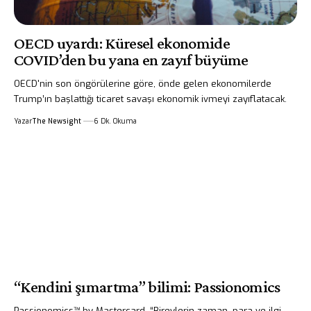
OECD uyardı: Küresel ekonomide
COVID’den bu yana en zayıf büyüme
OECD'nin son öngörülerine göre, önde gelen ekonomilerde
Trump’ın başlattığı ticaret savaşı ekonomik ivmeyi zayıflatacak.
Yazar
The Newsight
6 Dk. Okuma
“Kendini şımartma” bilimi: Passionomics
Passionomics™ by Mastercard, “Bireylerin zaman, para ve ilgi