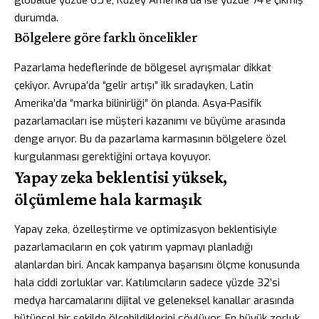
globalde yüzde 65’e, Kuzey Amerika’da ise yüzde 74’e çıkmış
durumda.
Bölgelere göre farklı öncelikler
Pazarlama hedeflerinde de bölgesel ayrışmalar dikkat
çekiyor. Avrupa’da “gelir artışı” ilk sıradayken, Latin
Amerika’da “marka bilinirliği” ön planda. Asya-Pasifik
pazarlamacıları ise müşteri kazanımı ve büyüme arasında
denge arıyor. Bu da pazarlama karmasının bölgelere özel
kurgulanması gerektiğini ortaya koyuyor.
Yapay zeka beklentisi yüksek,
ölçümleme hala karmaşık
Yapay zeka, özelleştirme ve optimizasyon beklentisiyle
pazarlamacıların en çok yatırım yapmayı planladığı
alanlardan biri. Ancak kampanya başarısını ölçme konusunda
hala ciddi zorluklar var. Katılımcıların sadece yüzde 32’si
medya harcamalarını dijital ve geleneksel kanallar arasında
bütünsel bir şekilde ölçebildiklerini söylüyor. En büyük zorluk