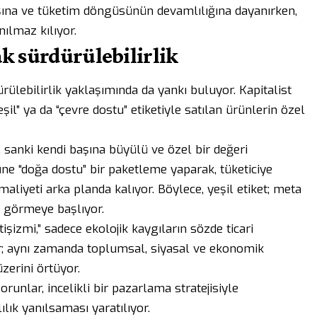
yışına ve tüketim döngüsünün devamlılığına dayanırken,
nılmaz kılıyor.
k sürdürülebilirlik
ülebilirlik yaklaşımında da yankı buluyor. Kapitalist
il” ya da “çevre dostu” etiketiyle satılan ürünlerin özel
r, sanki kendi başına büyülü ve özel bir değeri
e “doğa dostu” bir paketleme yaparak, tüketiciye
aliyeti arka planda kalıyor. Böylece, yeşil etiket; meta
ev görmeye başlıyor.
tişizmi,” sadece ekolojik kaygıların sözde ticari
 aynı zamanda toplumsal, siyasal ve ekonomik
zerini örtüyor.
unlar, incelikli bir pazarlama stratejisiyle
ılık yanılsaması yaratılıyor.