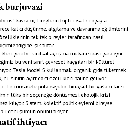
ik burjuvazi
bitus” kavramı, bireylerin toplumsal dünyayla
görece kalıcı düşünme, algılama ve davranma eğilimlerini
elliklerinin tek tek bireyler tarafından nasıl
biçimlendiğine ışık tutar.
ikleri yeni bir sınıfsal ayrışma mekanizması yaratıyor.
ğimiz bu yeni sınıf, çevresel kaygıları bir kültürel
anıyor. Tesla Model S kullanmak, organik gıda tüketmek
bu sınıfın ayırt edici özellikleri haline geliyor.
ktif bir mücadele potansiyelini bireysel bir yaşam tarzı
timin lüks bir seçeneğe dönüşmesi, ekolojik krizi
mez kılıyor. Sistem, kolektif politik eylemi bireysel
k bir dönüşümün önünü tıkıyor.
atif ihtiyacı