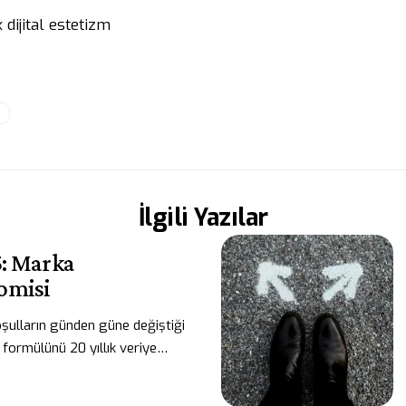
 dijital estetizm
r
İlgili Yazılar
5: Marka
omisi
şulların günden güne değiştiği
formülünü 20 yıllık veriye…