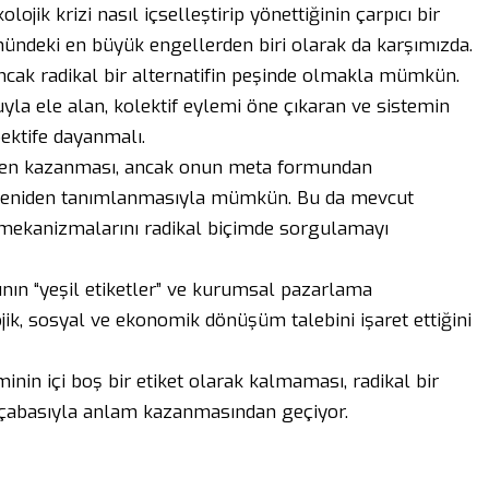
olojik krizi nasıl içselleştirip yönettiğinin çarpıcı bir
ündeki en büyük engellerden biri olarak da karşımızda.
ancak radikal bir alternatifin peşinde olmakla mümkün.
tuyla ele alan, kolektif eylemi öne çıkaran ve sistemin
ektife dayanmalı.
niden kazanması, ancak onun meta formundan
ak yeniden tanımlanmasıyla mümkün. Bu da mevcut
ş mekanizmalarını radikal biçimde sorgulamayı
mının “yeşil etiketler” ve kurumsal pazarlama
jik, sosyal ve ekonomik dönüşüm talebini işaret ettiğini
minin içi boş bir etiket olarak kalmaması, radikal bir
 çabasıyla anlam kazanmasından geçiyor.