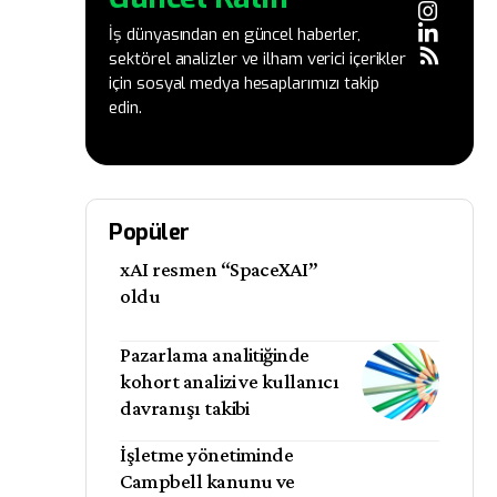
İş dünyasından en güncel haberler,
sektörel analizler ve ilham verici içerikler
için sosyal medya hesaplarımızı takip
edin.
Popüler
xAI resmen “SpaceXAI”
oldu
Pazarlama analitiğinde
kohort analizi ve kullanıcı
davranışı takibi
İşletme yönetiminde
Campbell kanunu ve