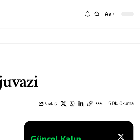
Aa
juvazi
Paylaş
5 Dk. Okuma
Güncel Kalın