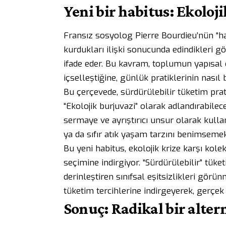
Yeni bir habitus: Ekoloj
Fransız sosyolog Pierre Bourdieu’nün “ha
kurdukları ilişki sonucunda edindikleri 
ifade eder. Bu kavram, toplumun yapısal öz
içselleştiğine, günlük pratiklerinin nasıl 
Bu çerçevede, sürdürülebilir tüketim prat
“Ekolojik burjuvazi” olarak adlandırabilece
sermaye ve ayrıştırıcı unsur olarak kull
ya da sıfır atık yaşam tarzını benimsemek, 
Bu yeni habitus, ekolojik krize karşı kole
seçimine indirgiyor. “Sürdürülebilir” tüke
derinleştiren sınıfsal eşitsizlikleri görün
tüketim tercihlerine indirgeyerek, gerçe
Sonuç: Radikal bir altern