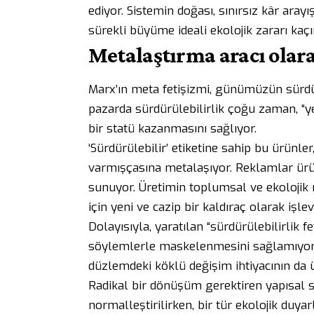
ediyor. Sistemin doğası, sınırsız kâr ara
sürekli büyüme ideali ekolojik zararı kaçı
Metalaştırma aracı olara
Marx’ın meta fetişizmi, günümüzün sürdür
pazarda sürdürülebilirlik çoğu zaman, “yeş
bir statü kazanmasını sağlıyor.
‘Sürdürülebilir’ etiketine sahip bu ürünle
varmışçasına metalaşıyor. Reklamlar ürün
sunuyor. Üretimin toplumsal ve ekolojik m
için yeni ve cazip bir kaldıraç olarak işl
Dolayısıyla, yaratılan “sürdürülebilirlik fe
söylemlerle maskelenmesini sağlamıyor;
düzlemdeki köklü değişim ihtiyacının da ü
Radikal bir dönüşüm gerektiren yapısal sor
normalleştirilirken, bir tür ekolojik duyarl