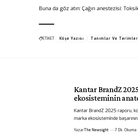
Buna da göz atın:
Çağın anestezisi: Toksik
ETİKET:
Köşe Yazısı
Tanımlar Ve Terimle
Kantar BrandZ 202
ekosisteminin anat
Kantar BrandZ 2025 raporu, ko
marka ekosisteminde başarının 
Yazar
The Newsight
7 Dk. Okuma