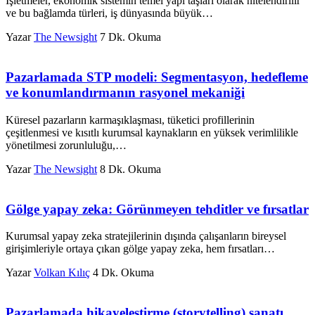
İşletmeler, ekonomik sistemin temel yapı taşları olarak nitelendirilir
ve bu bağlamda türleri, iş dünyasında büyük…
Yazar
The Newsight
7 Dk. Okuma
Pazarlamada STP modeli: Segmentasyon, hedefleme
ve konumlandırmanın rasyonel mekaniği
Küresel pazarların karmaşıklaşması, tüketici profillerinin
çeşitlenmesi ve kısıtlı kurumsal kaynakların en yüksek verimlilikle
yönetilmesi zorunluluğu,…
Yazar
The Newsight
8 Dk. Okuma
Gölge yapay zeka: Görünmeyen tehditler ve fırsatlar
Kurumsal yapay zeka stratejilerinin dışında çalışanların bireysel
girişimleriyle ortaya çıkan gölge yapay zeka, hem fırsatları…
Yazar
Volkan Kılıç
4 Dk. Okuma
Pazarlamada hikayeleştirme (storytelling) sanatı