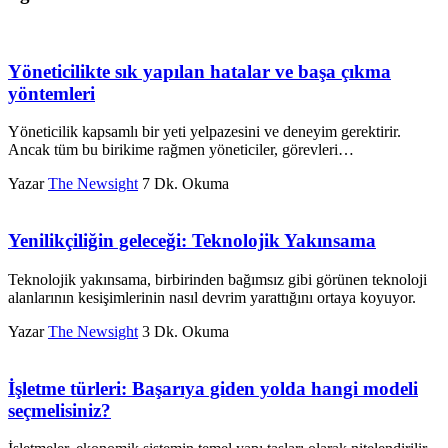
Yöneticilikte sık yapılan hatalar ve başa çıkma
yöntemleri
Yöneticilik kapsamlı bir yeti yelpazesini ve deneyim gerektirir.
Ancak tüm bu birikime rağmen yöneticiler, görevleri…
Yazar
The Newsight
7 Dk. Okuma
Yenilikçiliğin geleceği: Teknolojik Yakınsama
Teknolojik yakınsama, birbirinden bağımsız gibi görünen teknoloji
alanlarının kesişimlerinin nasıl devrim yarattığını ortaya koyuyor.
Yazar
The Newsight
3 Dk. Okuma
İşletme türleri: Başarıya giden yolda hangi modeli
seçmelisiniz?