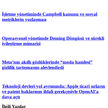
İşletme yönetiminde Campbell kanunu ve sosyal
metriklerin yozlaşması
Operasyonel yönetimde Deming Döngüsü ve sürekli
iyileştirme mimarisi
Meta’nın akıllı gözlüklerinde “moda hamlesi”
gizlilik tartışmasını alevlendirdi
Teknoloji devleri yol ayrımında: Apple ticari sırların
ve patent haklarının ihlali gerekçesiyle OpenAI’a
dava açtı
İlgili Yazılar