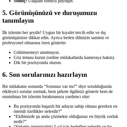
Sonuç:
Ulaşılan sonucu paylaşın.
5.
Görünüşünüzü ve duruşunuzu
tanımlayın
İlk izlenim her şeydir! Uygun bir kıyafet tercih edin ve dış
görünüşünüze dikkat edin. Ayrıca beden dilinizin samimi ve
profesyonel olmasına özen gösterin:
Gülümsemeyi unutmayın.
Göz teması kurun (online mülakatlarda kameraya bakın).
Dik bir pozisyonda oturun.
6.
Son sorularınızı hazırlayın
Bir mülakatın sonunda “Sorunuz var mı?” diye sorulduğunda
etkileyici sorular sormak, hem şirkete ilgilinizi gösterir hem de
unutulmaz bir izlenim bırakmanıza yardımcı olur:
Bu pozisyonda başarılı bir adayın sahip olması gereken en
önemli özellikler nelerdir?”
“Ekibinizde şu anda çözmekte olduğunuz en büyük zorluk
nedir?”
“Şirketin önümüzdeki 5 yıl için hedefleri nelerdir ve bu