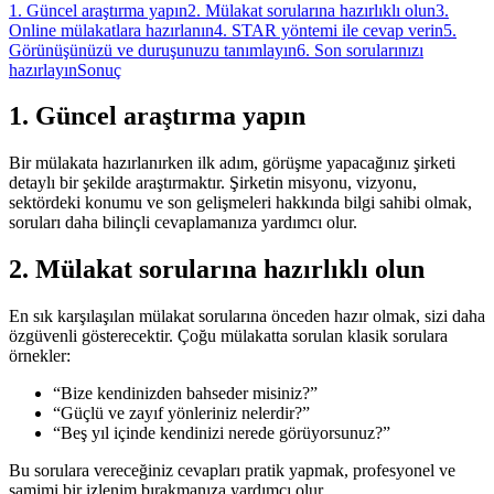
1. Güncel araştırma yapın
2. Mülakat sorularına hazırlıklı olun
3.
Online mülakatlara hazırlanın
4. STAR yöntemi ile cevap verin
5.
Görünüşünüzü ve duruşunuzu tanımlayın
6. Son sorularınızı
hazırlayın
Sonuç
1.
Güncel araştırma yapın
Bir mülakata hazırlanırken ilk adım, görüşme yapacağınız şirketi
detaylı bir şekilde araştırmaktır. Şirketin misyonu, vizyonu,
sektördeki konumu ve son gelişmeleri hakkında bilgi sahibi olmak,
soruları daha bilinçli cevaplamanıza yardımcı olur.
2.
Mülakat sorularına hazırlıklı olun
En sık karşılaşılan mülakat sorularına önceden hazır olmak, sizi daha
özgüvenli gösterecektir. Çoğu mülakatta sorulan klasik sorulara
örnekler:
“Bize kendinizden bahseder misiniz?”
“Güçlü ve zayıf yönleriniz nelerdir?”
“Beş yıl içinde kendinizi nerede görüyorsunuz?”
Bu sorulara vereceğiniz cevapları pratik yapmak, profesyonel ve
samimi bir izlenim bırakmanıza yardımcı olur.