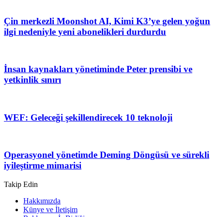
Çin merkezli Moonshot AI, Kimi K3’ye gelen yoğun
ilgi nedeniyle yeni abonelikleri durdurdu
İnsan kaynakları yönetiminde Peter prensibi ve
yetkinlik sınırı
WEF: Geleceği şekillendirecek 10 teknoloji
Operasyonel yönetimde Deming Döngüsü ve sürekli
iyileştirme mimarisi
Takip Edin
Hakkımızda
Künye ve İletişim