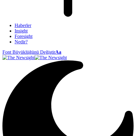
Haberler
Insight
Foresight
Nedir?
Font Büyüklüğünü Değiştir
Aa