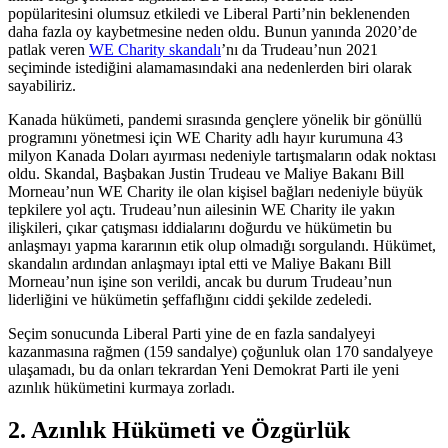
popülaritesini olumsuz etkiledi ve Liberal Parti’nin beklenenden
daha fazla oy kaybetmesine neden oldu. Bunun yanında 2020’de
patlak veren
WE Charity skandalı
’nı da Trudeau’nun 2021
seçiminde istediğini alamamasındaki ana nedenlerden biri olarak
sayabiliriz.
Kanada hükümeti, pandemi sırasında gençlere yönelik bir gönüllü
programını yönetmesi için WE Charity adlı hayır kurumuna 43
milyon Kanada Doları ayırması nedeniyle tartışmaların odak noktası
oldu. Skandal, Başbakan Justin Trudeau ve Maliye Bakanı Bill
Morneau’nun WE Charity ile olan kişisel bağları nedeniyle büyük
tepkilere yol açtı. Trudeau’nun ailesinin WE Charity ile yakın
ilişkileri, çıkar çatışması iddialarını doğurdu ve hükümetin bu
anlaşmayı yapma kararının etik olup olmadığı sorgulandı. Hükümet,
skandalın ardından anlaşmayı iptal etti ve Maliye Bakanı Bill
Morneau’nun işine son verildi, ancak bu durum Trudeau’nun
liderliğini ve hükümetin şeffaflığını ciddi şekilde zedeledi.
Seçim sonucunda Liberal Parti yine de en fazla sandalyeyi
kazanmasına rağmen (159 sandalye) çoğunluk olan 170 sandalyeye
ulaşamadı, bu da onları tekrardan Yeni Demokrat Parti ile yeni
azınlık hükümetini kurmaya zorladı.
2. Azınlık Hükümeti ve Özgürlük