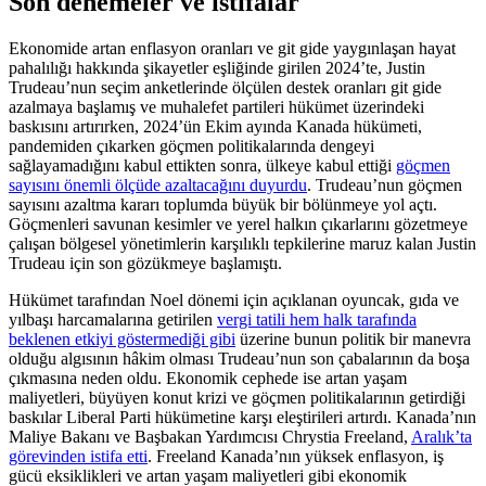
Son denemeler ve istifalar
Ekonomide artan enflasyon oranları ve git gide yaygınlaşan hayat
pahalılığı hakkında şikayetler eşliğinde girilen 2024’te, Justin
Trudeau’nun seçim anketlerinde ölçülen destek oranları git gide
azalmaya başlamış ve muhalefet partileri hükümet üzerindeki
baskısını artırırken, 2024’ün Ekim ayında Kanada hükümeti,
pandemiden çıkarken göçmen politikalarında dengeyi
sağlayamadığını kabul ettikten sonra, ülkeye kabul ettiği
göçmen
sayısını önemli ölçüde azaltacağını duyurdu
. Trudeau’nun göçmen
sayısını azaltma kararı toplumda büyük bir bölünmeye yol açtı.
Göçmenleri savunan kesimler ve yerel halkın çıkarlarını gözetmeye
çalışan bölgesel yönetimlerin karşılıklı tepkilerine maruz kalan Justin
Trudeau için son gözükmeye başlamıştı.
Hükümet tarafından Noel dönemi için açıklanan oyuncak, gıda ve
yılbaşı harcamalarına getirilen
vergi tatili hem halk tarafında
beklenen etkiyi göstermediği gibi
üzerine bunun politik bir manevra
olduğu algısının hâkim olması Trudeau’nun son çabalarının da boşa
çıkmasına neden oldu. Ekonomik cephede ise artan yaşam
maliyetleri, büyüyen konut krizi ve göçmen politikalarının getirdiği
baskılar Liberal Parti hükümetine karşı eleştirileri artırdı. Kanada’nın
Maliye Bakanı ve Başbakan Yardımcısı Chrystia Freeland,
Aralık’ta
görevinden istifa etti
. Freeland Kanada’nın yüksek enflasyon, iş
gücü eksiklikleri ve artan yaşam maliyetleri gibi ekonomik