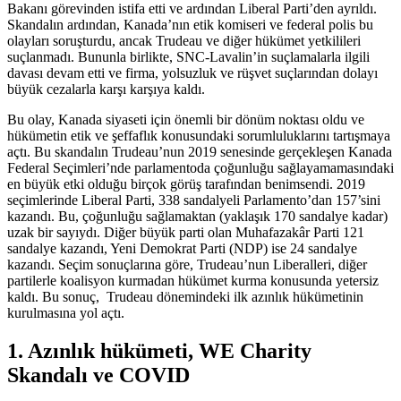
Bakanı görevinden istifa etti ve ardından Liberal Parti’den ayrıldı.
Skandalın ardından, Kanada’nın etik komiseri ve federal polis bu
olayları soruşturdu, ancak Trudeau ve diğer hükümet yetkilileri
suçlanmadı. Bununla birlikte, SNC-Lavalin’in suçlamalarla ilgili
davası devam etti ve firma, yolsuzluk ve rüşvet suçlarından dolayı
büyük cezalarla karşı karşıya kaldı.
Bu olay, Kanada siyaseti için önemli bir dönüm noktası oldu ve
hükümetin etik ve şeffaflık konusundaki sorumluluklarını tartışmaya
açtı. Bu skandalın Trudeau’nun 2019 senesinde gerçekleşen Kanada
Federal Seçimleri’nde parlamentoda çoğunluğu sağlayamamasındaki
en büyük etki olduğu birçok görüş tarafından benimsendi. 2019
seçimlerinde Liberal Parti, 338 sandalyeli Parlamento’dan 157’sini
kazandı. Bu, çoğunluğu sağlamaktan (yaklaşık 170 sandalye kadar)
uzak bir sayıydı. Diğer büyük parti olan Muhafazakâr Parti 121
sandalye kazandı, Yeni Demokrat Parti (NDP) ise 24 sandalye
kazandı. Seçim sonuçlarına göre, Trudeau’nun Liberalleri, diğer
partilerle koalisyon kurmadan hükümet kurma konusunda yetersiz
kaldı. Bu sonuç, Trudeau dönemindeki ilk azınlık hükümetinin
kurulmasına yol açtı.
1. Azınlık hükümeti, WE Charity
Skandalı ve COVID