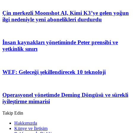
Çin merkezli Moonshot AI, Kimi K3’ye gelen yoğun
ilgi nedeniyle yeni abonelikleri durdurdu
İnsan kaynakları yönetiminde Peter prensibi ve
yetkinlik sınırı
WEF: Geleceği şekillendirecek 10 teknoloji
Operasyonel yönetimde Deming Döngüsü ve sürekli
iyileştirme mimarisi
Takip Edin
Hakkımızda
Künye ve İletişim