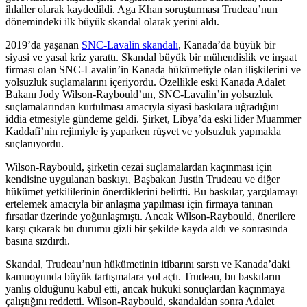
ihlaller olarak kaydedildi. Aga Khan soruşturması Trudeau’nun
dönemindeki ilk büyük skandal olarak yerini aldı.
2019’da yaşanan
SNC-Lavalin skandalı
, Kanada’da büyük bir
siyasi ve yasal kriz yarattı. Skandal büyük bir mühendislik ve inşaat
firması olan SNC-Lavalin’in Kanada hükümetiyle olan ilişkilerini ve
yolsuzluk suçlamalarını içeriyordu. Özellikle eski Kanada Adalet
Bakanı Jody Wilson-Raybould’un, SNC-Lavalin’in yolsuzluk
suçlamalarından kurtulması amacıyla siyasi baskılara uğradığını
iddia etmesiyle gündeme geldi. Şirket, Libya’da eski lider Muammer
Kaddafi’nin rejimiyle iş yaparken rüşvet ve yolsuzluk yapmakla
suçlanıyordu.
Wilson-Raybould, şirketin cezai suçlamalardan kaçınması için
kendisine uygulanan baskıyı, Başbakan Justin Trudeau ve diğer
hükümet yetkililerinin önerdiklerini belirtti. Bu baskılar, yargılamayı
ertelemek amacıyla bir anlaşma yapılması için firmaya tanınan
fırsatlar üzerinde yoğunlaşmıştı. Ancak Wilson-Raybould, önerilere
karşı çıkarak bu durumu gizli bir şekilde kayda aldı ve sonrasında
basına sızdırdı.
Skandal, Trudeau’nun hükümetinin itibarını sarstı ve Kanada’daki
kamuoyunda büyük tartışmalara yol açtı. Trudeau, bu baskıların
yanlış olduğunu kabul etti, ancak hukuki sonuçlardan kaçınmaya
çalıştığını reddetti. Wilson-Raybould, skandaldan sonra Adalet