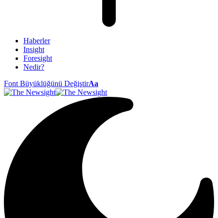
Haberler
Insight
Foresight
Nedir?
Font Büyüklüğünü Değiştir
Aa