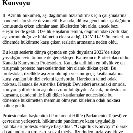
Konvoyu
II. Azınlık hükümeti, aşı dağıtımını hızlandırmak için çalışmalarına
pandemi süresince devam etti. Kanada, dünya genelinde aşı dağıtımı
konusunda erken adımlar atan ülkelerden biri oldu, ancak bazı
eleştiriler de geldi. Özellikle aşıların temini, dağıtımındaki zorluklar,
aşı zorunluluğu ve hükümetin ekstra aldığı COVID-19 önlemleri bu
dönemde hükümete karşı çıkan seslerin artmasına neden oldu.
Bu karşı seslerin dünya çapında en çok duyulanı 2022’de sıkça
yaşadığım evin önünde de gerçekleşen Kamyoncu Protestoları oldu.
Kanada Kamyoncu Protestoları, Kanada tarihinin en büyük ve en
tartışmalı protesto hareketlerinden biri olarak dikkat çekti. Bu
protestolar, özellikle aşı zorunluluğu ve sınır geçiş kısıtlamalarına
karşı yapılan bir dizi eylemi içeriyordu. Hareketin temel odak
noktası, Kanada ile Amerika Birleşik Devletleri arasındaki sınırda,
kamyon şoförlerinin aşı olma zorunluluğuydu. Ancak, protestoların
kapsamı, pandemi ile ilgili diğer kısıtlamalar neticesinde bu
dönemde hükümetten memnun olmayan kitlelerin odak noktası
haline geldi.
Protestocular, başkentteki Parliament Hill’e (Parlamento Tepesi) ve
çevresine yerleşerek, hükümetin pandemiye karşı uyguladığı
politikaları protesto etmeye başladılar. “Özgürlük Konvoyu” olarak
da adlandırılan protesto, sosyal medya üzerinden hızla yayıldı ve