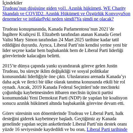
İçindekiler
Trudeau’nun düşüşüne giden yol
1. Azınlık hükümeti, WE Charity
Skandalı ve COVID
2. Azınlık Hükümeti ve Özgürlük Konvoyu
Son
denemeler ve istifalar
Peki neden şimdi?
Ya şimdi ne olacak?
Trudeau konuşmasında, Kanada Parlamentosu’nun 2021’de
İngiltere Kraliçesi II. Elizabeth tarafından atanan Kanada Genel
Valisi Mary Simon tarafından 24 Mart 2025 tarihine kadar tatil
edildiğini duyurdu. Ayrıca, Liberal Parti’nin kendisi yerine yeni bir
lider seçene kadar hem başbakanlık hem de Liberal Parti liderliği
görevlerinde kalacağını belirtti.
2015’te dünya çapında yankı uyandırarak göreve gelen Justin
Trudeau, bu süreçte iklim değişikliği ve sosyal politikalar
konusundaki liderliğiyle öne çıktı. Uluslararası arenada Kanada’yı
daha açık ve ilerici bir ülke olarak tanıtma konusunda etkili bir rol
oynadı. Ancak, 2019 Kanada Federal Seçimleri’nde meclisteki
çoğunluğu kaybetmesinden itibaren meclisin üçüncü partisi
konumundaki Yeni Demokrat Parti (NDP) ile yapılan bir koalisyon
sonucu azınlık hükümeti altında başbakanlık görevine devam etti.
Görev süresinin son dönemlerinde Trudeau ve Liberal Parti, halk
desteğini giderek kaybetmeye başladı. Geçtiğimiz ay Kanada
genelinde yapılan seçim anketlerinde Liberal Parti’nin destek oranı
yüzde 16 seviyesinde kaydedildi ve bu oran,
Liberal Parti tarihinde