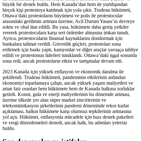
büyük bir destek buldu. Hem Kanada’dan hem de yurtdışından
birçok kişi protestoya katılmak için yola çıktı. Trudeau hükümeti,
Ottawa’daki protestoların büyümesi ve polis ile protestocular
arasındaki gerilimin artması üzerine, Acil Durum Yasası’nı devreye
soktu ve ohal ilan edildi. Bu yasa, hükümete daha geniş yetkiler
vererek protestoculara karşı sert önlemler almasına imkan tanıdı.
Ayrıca, protestocuların finansal kaynaklarını dondurmak için
bankalara talimat verildi. Güvenlik güçleri, protestoları sona
erdirmek için baskı yaptı, kamyonlar ve diğer araçlar yavaşça tahliye
edildi ve protestonun liderleri tutuklandı. Ottawa’daki işgal sonunda
sona erdi, ancak protestoların etkisi ve tartışmalar devam etti.
2023 Kanada için yüksek enflasyon ve ekonomik daralma ile
şekillendi. Trudeau hükümeti, pandeminin etkilerinin ardından
ekonomiyi toparlamaya çalıştı, ancak yüksek yaşam maliyetleri ve
artan faiz oranları hem hükümete hem de Kanada halkına zorluklar
getirdi. Konut, gıda ve enerji maliyetlerinin bu dönemde artması,
üzerine ülkede yer alan süper market zincirlerinin ve
telekomünikasyon şirketlerinin pandemi döneminde rekor karlar
açıklaması, halkın hükümete karşı olumsuz tepkilerinin artmasına
yol açtı. Hükümet, enflasyonla mücadele için bazı destek paketleri
ve vergi düzenlemeleri denedi, ancak halk, bu adımları yetersiz
buldu.