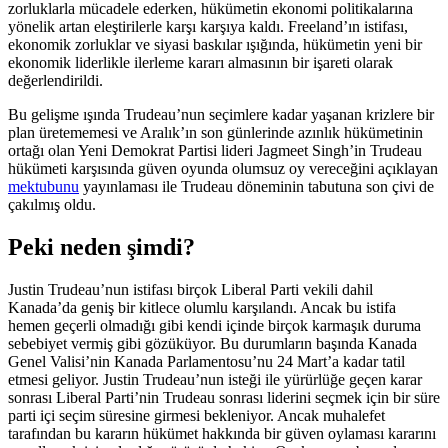
zorluklarla mücadele ederken, hükümetin ekonomi politikalarına
yönelik artan eleştirilerle karşı karşıya kaldı. Freeland’ın istifası,
ekonomik zorluklar ve siyasi baskılar ışığında, hükümetin yeni bir
ekonomik liderlikle ilerleme kararı almasının bir işareti olarak
değerlendirildi.
Bu gelişme ışında Trudeau’nun seçimlere kadar yaşanan krizlere bir
plan üretememesi ve Aralık’ın son günlerinde azınlık hükümetinin
ortağı olan Yeni Demokrat Partisi lideri Jagmeet Singh’in Trudeau
hükümeti karşısında güven oyunda olumsuz oy vereceğini açıklayan
mektubunu
yayınlaması ile Trudeau döneminin tabutuna son çivi de
çakılmış oldu.
Peki neden şimdi?
Justin Trudeau’nun istifası birçok Liberal Parti vekili dahil
Kanada’da geniş bir kitlece olumlu karşılandı. Ancak bu istifa
hemen geçerli olmadığı gibi kendi içinde birçok karmaşık duruma
sebebiyet vermiş gibi gözüküyor. Bu durumların başında Kanada
Genel Valisi’nin Kanada Parlamentosu’nu 24 Mart’a kadar tatil
etmesi geliyor. Justin Trudeau’nun isteği ile yürürlüğe geçen karar
sonrası Liberal Parti’nin Trudeau sonrası liderini seçmek için bir süre
parti içi seçim süresine girmesi bekleniyor. Ancak muhalefet
tarafından bu kararın hükümet hakkında bir güven oylaması kararını