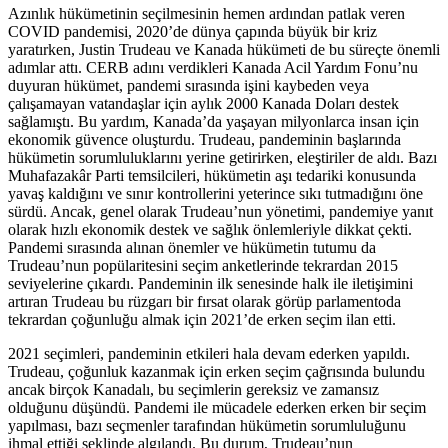
Azınlık hükümetinin seçilmesinin hemen ardından patlak veren
COVID pandemisi, 2020’de dünya çapında büyük bir kriz
yaratırken, Justin Trudeau ve Kanada hükümeti de bu süreçte önemli
adımlar attı. CERB adını verdikleri Kanada Acil Yardım Fonu’nu
duyuran hükümet, pandemi sırasında işini kaybeden veya
çalışamayan vatandaşlar için aylık 2000 Kanada Doları destek
sağlamıştı. Bu yardım, Kanada’da yaşayan milyonlarca insan için
ekonomik güvence oluşturdu. Trudeau, pandeminin başlarında
hükümetin sorumluluklarını yerine getirirken, eleştiriler de aldı. Bazı
Muhafazakâr Parti temsilcileri, hükümetin aşı tedariki konusunda
yavaş kaldığını ve sınır kontrollerini yeterince sıkı tutmadığını öne
sürdü. Ancak, genel olarak Trudeau’nun yönetimi, pandemiye yanıt
olarak hızlı ekonomik destek ve sağlık önlemleriyle dikkat çekti.
Pandemi sırasında alınan önemler ve hükümetin tutumu da
Trudeau’nun popülaritesini seçim anketlerinde tekrardan 2015
seviyelerine çıkardı. Pandeminin ilk senesinde halk ile iletişimini
artıran Trudeau bu rüzgarı bir fırsat olarak görüp parlamentoda
tekrardan çoğunluğu almak için 2021’de erken seçim ilan etti.
2021 seçimleri, pandeminin etkileri hala devam ederken yapıldı.
Trudeau, çoğunluk kazanmak için erken seçim çağrısında bulundu
ancak birçok Kanadalı, bu seçimlerin gereksiz ve zamansız
olduğunu düşündü. Pandemi ile mücadele ederken erken bir seçim
yapılması, bazı seçmenler tarafından hükümetin sorumluluğunu
ihmal ettiği şeklinde algılandı. Bu durum, Trudeau’nun