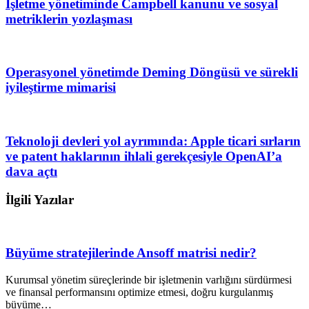
İşletme yönetiminde Campbell kanunu ve sosyal
metriklerin yozlaşması
Operasyonel yönetimde Deming Döngüsü ve sürekli
iyileştirme mimarisi
Teknoloji devleri yol ayrımında: Apple ticari sırların
ve patent haklarının ihlali gerekçesiyle OpenAI’a
dava açtı
İlgili Yazılar
Büyüme stratejilerinde Ansoff matrisi nedir?
Kurumsal yönetim süreçlerinde bir işletmenin varlığını sürdürmesi
ve finansal performansını optimize etmesi, doğru kurgulanmış
büyüme…