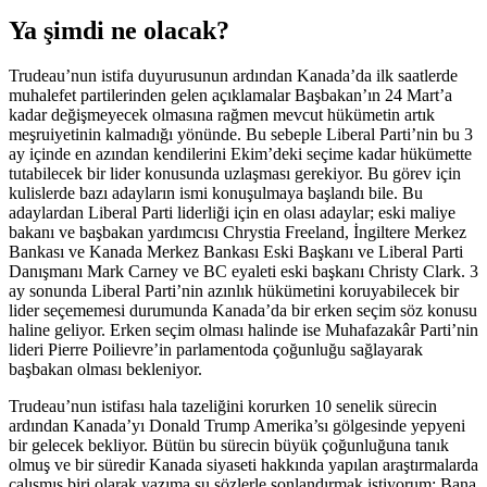
Ya şimdi ne olacak?
Trudeau’nun istifa duyurusunun ardından Kanada’da ilk saatlerde
muhalefet partilerinden gelen açıklamalar Başbakan’ın 24 Mart’a
kadar değişmeyecek olmasına rağmen mevcut hükümetin artık
meşruiyetinin kalmadığı yönünde. Bu sebeple Liberal Parti’nin bu 3
ay içinde en azından kendilerini Ekim’deki seçime kadar hükümette
tutabilecek bir lider konusunda uzlaşması gerekiyor. Bu görev için
kulislerde bazı adayların ismi konuşulmaya başlandı bile. Bu
adaylardan Liberal Parti liderliği için en olası adaylar; eski maliye
bakanı ve başbakan yardımcısı Chrystia Freeland, İngiltere Merkez
Bankası ve Kanada Merkez Bankası Eski Başkanı ve Liberal Parti
Danışmanı Mark Carney ve BC eyaleti eski başkanı Christy Clark. 3
ay sonunda Liberal Parti’nin azınlık hükümetini koruyabilecek bir
lider seçememesi durumunda Kanada’da bir erken seçim söz konusu
haline geliyor. Erken seçim olması halinde ise Muhafazakâr Parti’nin
lideri Pierre Poilievre’in parlamentoda çoğunluğu sağlayarak
başbakan olması bekleniyor.
Trudeau’nun istifası hala tazeliğini korurken 10 senelik sürecin
ardından Kanada’yı Donald Trump Amerika’sı gölgesinde yepyeni
bir gelecek bekliyor. Bütün bu sürecin büyük çoğunluğuna tanık
olmuş ve bir süredir Kanada siyaseti hakkında yapılan araştırmalarda
çalışmış biri olarak yazıma şu sözlerle sonlandırmak istiyorum: Bana