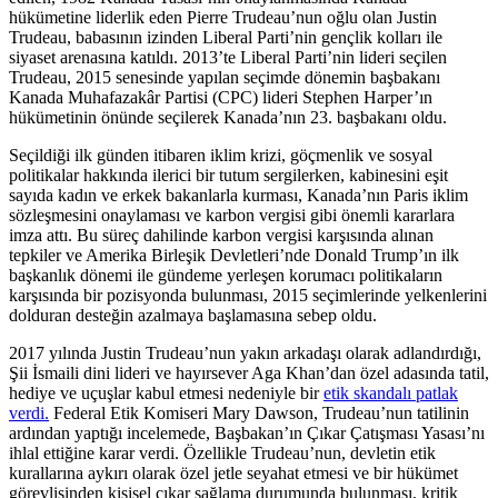
hükümetine liderlik eden Pierre Trudeau’nun oğlu olan Justin
Trudeau, babasının izinden Liberal Parti’nin gençlik kolları ile
siyaset arenasına katıldı. 2013’te Liberal Parti’nin lideri seçilen
Trudeau, 2015 senesinde yapılan seçimde dönemin başbakanı
Kanada Muhafazakâr Partisi (CPC) lideri Stephen Harper’ın
hükümetinin önünde seçilerek Kanada’nın 23. başbakanı oldu.
Seçildiği ilk günden itibaren iklim krizi, göçmenlik ve sosyal
politikalar hakkında ilerici bir tutum sergilerken, kabinesini eşit
sayıda kadın ve erkek bakanlarla kurması, Kanada’nın Paris iklim
sözleşmesini onaylaması ve karbon vergisi gibi önemli kararlara
imza attı. Bu süreç dahilinde karbon vergisi karşısında alınan
tepkiler ve Amerika Birleşik Devletleri’nde Donald Trump’ın ilk
başkanlık dönemi ile gündeme yerleşen korumacı politikaların
karşısında bir pozisyonda bulunması, 2015 seçimlerinde yelkenlerini
dolduran desteğin azalmaya başlamasına sebep oldu.
2017 yılında Justin Trudeau’nun yakın arkadaşı olarak adlandırdığı,
Şii İsmaili dini lideri ve hayırsever Aga Khan’dan özel adasında tatil,
hediye ve uçuşlar kabul etmesi nedeniyle bir
etik skandalı patlak
verdi.
Federal Etik Komiseri Mary Dawson, Trudeau’nun tatilinin
ardından yaptığı incelemede, Başbakan’ın Çıkar Çatışması Yasası’nı
ihlal ettiğine karar verdi. Özellikle Trudeau’nun, devletin etik
kurallarına aykırı olarak özel jetle seyahat etmesi ve bir hükümet
görevlisinden kişisel çıkar sağlama durumunda bulunması, kritik