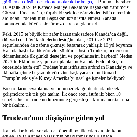
görülen en düşük destek oranı olarak tarihe geçti
. Bununla beraber
16 Aralık 2024’te Kanada Maliye Bakanı ve Başbakan Yardımcısı
Chrystia Freeland’ın, sürpriz bir şekilde görevinden istifa etmesinin
ardından Trudeau’nun Başbakanlıktan istifa etmesi Kanada
kamuoyunda büyük bir sürpriz olarak algılanmadı.
Peki, 2015’te büyük bir zafer kazanarak sadece Kanada’da değil,
dünyada da büyük kitlelerin desteğini alan; 2019 ve 2021
seçimlerinden de zaferle çıkmayı başararak yaklaşık 10 yıl boyunca
Kanada başbakanlık görevini sürdüren Justin Trudeau, neden son
dönemlerinde ilk günkü desteğini ve popülaritesini kaybetti? Neden
2025’in Ekim’inde yapılması planlanan Kanada Federal Seçimi
öncesinde istifa etti? Trudeau’nun istifasının ardından Kanada’yı ve
iki hafta içinde başkanlık görevine başlayacak olan Donald
Trump’ın etkisiyle Kuzey Amerika’yı nasıl gelişmeler bekliyor?
Bu soruların cevaplarına ve önümüzdeki günlerde olabilecek
gelişmelere tek tek göz atalım. İlk önce sonu istifa ile biten 10
senelik Justin Trudeau döneminde gerçekleşen kırılma noktalarına
bir bakalım…
Trudeau’nun düşüşüne giden yol
Kanada tarihinde yer alan en önemli politikacılardan biri kabul
edilen, 1982 Kanada Yasası’nın onaylanmasında Kanada