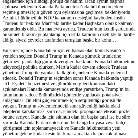
engellemek için alındığı görüşü de hakim. Ocak ayının başında
açılması beklenen Kanada Parlamentosu’nda hükümetin erken
seçime gitmesi için güven oyu oylamasına geçilmesi bekleniyordu.
Azınlık hükümetinin NDP kanadının desteğini kaybeden Justin
Trudeau bir bakıma Mart’taki tarihe kadar Başbakan olarak kalmayı
garantilemiş oldu. Bu manevra ayrıca, Trudeau’nun kendi şartlarında
hükümeti bırakmayı planladığı için istifa kararının özellikle bu tarihe
aldığı, siyasi çevreler tarafından tartışılan başka bir konu…
Bu süreç içinde Kanadalılar için en hassas olan konu Kasım’da
yeniden seçilen Donald Trump’ın Kanada gümrük ürünlerine
getirmeyi planladığı gümrük vergileri hakkında Kanada hükümetinin
izleyeceği politika olurken, Mart’a kadar devam edecek Trudeau
yönetimi Trump ile yapılacak ilk görüşmelerde Kanada’yı temsil
edecek. Donald Trump’ın seçimden sonra Kanada hakkında yaptığı
“51. Eyalet” benzetmesi ve gümrük vergileri konusundaki
açıklamaları Kanada kamuoyunda endişe yaratırken, Trump’ın bu
tutumunun sadece önümüzdeki günlerde yapılacak potansiyel
anlaşmalar için elini güçlendirmek için sergilendiği görüşü de
yaygın. Trump’ın söylemlerindeki sınır güvenliği hakkındaki
taleplerin karşılanması şartı da, içindeki propaganda etkisini gözler
önüne seriyor. Kanada için sıkıntılı olan bir başka taraf ise bu süre
zarfında Kanada Parlamentosu’nın herhangi bir yasa veya bütçe
görüşmesi için toplanamayacak ve Kanada hükümetinin yeni
yönetim gelene kadar kesin bir karar almaktan kaçınacak olması.