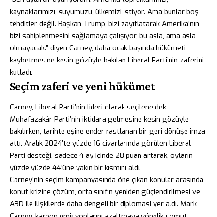
kaynaklarımızı, suyumuzu, ülkemizi istiyor. Ama bunlar boş
tehditler değil. Başkan Trump, bizi zayıflatarak Amerika’nın
bizi sahiplenmesini sağlamaya çalışıyor, bu asla, ama asla
olmayacak.” diyen Carney, daha ocak başında hükümeti
kaybetmesine kesin gözüyle bakılan Liberal Parti’nin zaferini
kutladı.
Seçim zaferi ve yeni hükümet
Carney, Liberal Parti’nin lideri olarak seçilene dek
Muhafazakâr Parti’nin iktidara gelmesine kesin gözüyle
bakılırken, tarihte eşine ender rastlanan bir geri dönüşe imza
attı. Aralık 2024’te yüzde 16 civarlarında görülen Liberal
Parti desteği, sadece 4 ay içinde 28 puan artarak, oyların
yüzde yüzde 44’üne yakın bir kısmını aldı.
Carney’nin seçim kampanyasında öne çıkan konular arasında
konut krizine çözüm, orta sınıfın yeniden güçlendirilmesi ve
ABD ile ilişkilerde daha dengeli bir diplomasi yer aldı. Mark
Carney, karbon emisyonlarını azaltmaya yönelik somut