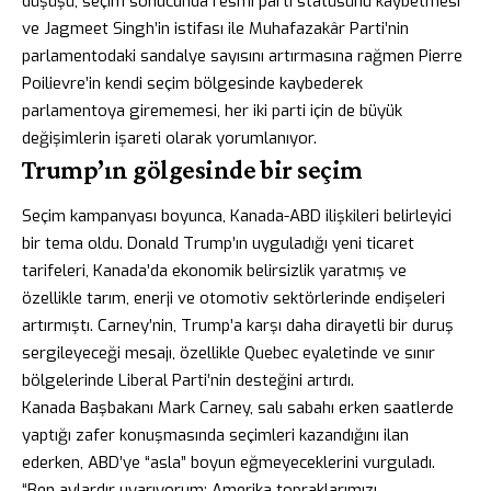
düşüşü, seçim sonucunda resmi parti statüsünü kaybetmesi
ve Jagmeet Singh’in istifası ile Muhafazakâr Parti’nin
parlamentodaki sandalye sayısını artırmasına rağmen Pierre
Poilievre’in kendi seçim bölgesinde kaybederek
parlamentoya girememesi, her iki parti için de büyük
değişimlerin işareti olarak yorumlanıyor.
Trump’ın gölgesinde bir seçim
Seçim kampanyası boyunca, Kanada-ABD ilişkileri belirleyici
bir tema oldu. Donald Trump’ın uyguladığı yeni ticaret
tarifeleri, Kanada’da ekonomik belirsizlik yaratmış ve
özellikle tarım, enerji ve otomotiv sektörlerinde endişeleri
artırmıştı. Carney’nin, Trump’a karşı daha dirayetli bir duruş
sergileyeceği mesajı, özellikle Quebec eyaletinde ve sınır
bölgelerinde Liberal Parti’nin desteğini artırdı.
Kanada Başbakanı Mark Carney, salı sabahı erken saatlerde
yaptığı zafer konuşmasında seçimleri kazandığını ilan
ederken, ABD’ye “asla” boyun eğmeyeceklerini vurguladı.
“Ben aylardır uyarıyorum: Amerika topraklarımızı,