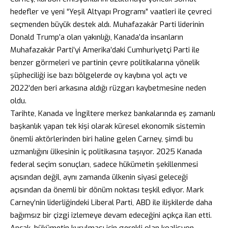
hedefler ve yeni “Yeşil Altyapı Programı” vaatleri ile çevreci
seçmenden büyük destek aldı. Muhafazakâr Parti liderinin
Donald Trump’a olan yakınlığı, Kanada’da insanların
Muhafazakâr Parti’yi Amerika’daki Cumhuriyetçi Parti ile
benzer görmeleri ve partinin çevre politikalarına yönelik
şüpheciliği ise bazı bölgelerde oy kaybına yol açtı ve
2022’den beri arkasına aldığı rüzgarı kaybetmesine neden
oldu.
Tarihte, Kanada ve İngiltere merkez bankalarında eş zamanlı
başkanlık yapan tek kişi olarak küresel ekonomik sistemin
önemli aktörlerinden biri haline gelen Carney, şimdi bu
uzmanlığını ülkesinin iç politikasına taşıyor. 2025 Kanada
federal seçim sonuçları, sadece hükümetin şekillenmesi
açısından değil, aynı zamanda ülkenin siyasi geleceği
açısından da önemli bir dönüm noktası teşkil ediyor. Mark
Carney’nin liderliğindeki Liberal Parti, ABD ile ilişkilerde daha
bağımsız bir çizgi izlemeye devam edeceğini açıkça ilan etti.
Ancak, hükümetin kurulması için gerekli olan koalisyon