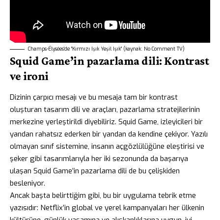
Champs-Élysées’de “Kırmızı Işık Yeşil Işık” (kaynak: No Comment TV)
Squid Game’in pazarlama dili: Kontrast
ve ironi
Dizinin çarpıcı mesajı ve bu mesaja tam bir kontrast
oluşturan tasarım dili ve araçları, pazarlama stratejilerinin
merkezine yerleştirildi diyebiliriz. Squid Game, izleyicileri bir
yandan rahatsız ederken bir yandan da kendine çekiyor. Yazılı
olmayan sınıf sistemine, insanın açgözlülüğüne eleştirisi ve
şeker gibi tasarımlarıyla her iki sezonunda da başarıya
ulaşan Squid Game’in pazarlama dili de bu çelişkiden
besleniyor.
Ancak başta belirttiğim gibi, bu bir uygulama tebrik etme
yazısıdır: Netflix’in global ve yerel kampanyaları her ülkenin
kültürüne, günlük yaşamına ve alışkanlıklarına uygun, iyi