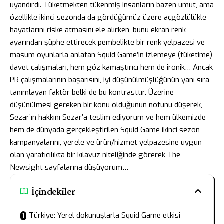
uyandırdı. Tüketmekten tükenmiş insanların bazen umut, ama
özellikle ikinci sezonda da gördüğümüz üzere açgözlülükle
hayatlarını riske atmasını ele alırken, bunu ekran renk
ayarından şüphe ettirecek pembelikte bir renk yelpazesi ve
masum oyunlarla anlatan Squid Game’in izlemeye (tüketime)
davet çalışmaları, hem göz kamaştırıcı hem de ironik… Ancak
PR çalışmalarının başarısını, iyi düşünülmüşlüğünün yanı sıra
tanımlayan faktör belki de bu kontrasttır. Üzerine
düşünülmesi gereken bir konu olduğunun notunu düşerek,
Sezar’ın hakkını Sezar’a teslim ediyorum ve hem ülkemizde
hem de dünyada gerçekleştirilen Squid Game ikinci sezon
kampanyalarını, yerele ve ürün/hizmet yelpazesine uygun
olan yaratıcılıkta bir kılavuz niteliğinde görerek The
Newsight sayfalarına düşüyorum…
İçindekiler
Türkiye: Yerel dokunuşlarla Squid Game etkisi