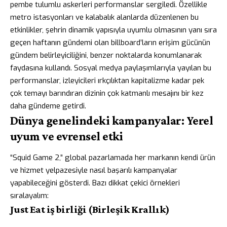
pembe tulumlu askerleri performanslar sergiledi. Özellikle
metro istasyonları ve kalabalık alanlarda düzenlenen bu
etkinlikler, şehrin dinamik yapısıyla uyumlu olmasının yanı sıra
geçen haftanın gündemi olan billboard’ların erişim gücünün
gündem belirleyiciliğini, benzer noktalarda konumlanarak
faydasına kullandı. Sosyal medya paylaşımlarıyla yayılan bu
performanslar, izleyicileri ırkçılıktan kapitalizme kadar pek
çok temayı barındıran dizinin çok katmanlı mesajını bir kez
daha gündeme getirdi.
Dünya genelindeki kampanyalar: Yerel
uyum ve evrensel etki
“Squid Game 2,” global pazarlamada her markanın kendi ürün
ve hizmet yelpazesiyle nasıl başarılı kampanyalar
yapabileceğini gösterdi. Bazı dikkat çekici örnekleri
sıralayalım:
Just Eat iş birliği (Birleşik Krallık)