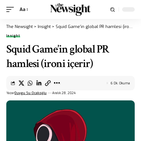
Aa
The Newsight
>
Insight
>
Squid Game’in global PR hamlesi (ironi içerir)
Insight
Squid Game’in global PR
hamlesi (ironi içerir)
6 Dk. Okuma
Yazar
Duygu Su Ocakoğlu
Aralık 28, 2024