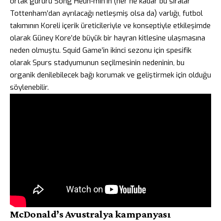
ortak gururu Song Heun-min’in (her ne kadar bu sıralar
Tottenham’dan ayrılacağı netleşmiş olsa da) varlığı, futbol
takımının Koreli içerik üreticileriyle ve konseptiyle etkileşimde
olarak Güney Kore’de büyük bir hayran kitlesine ulaşmasına
neden olmuştu. Squid Game’in ikinci sezonu için spesifik
olarak Spurs stadyumunun seçilmesinin nedeninin, bu
organik denilebilecek bağı korumak ve geliştirmek için olduğu
söylenebilir.
McDonald’s Avustralya kampanyası