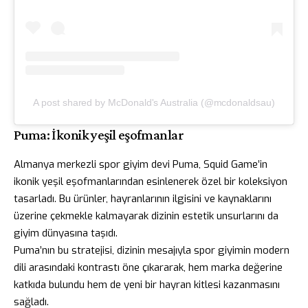
A post shared by McDonald's Australia (@mcdonaldsau)
Puma: İkonik yeşil eşofmanlar
Almanya merkezli spor giyim devi Puma, Squid Game’in
ikonik yeşil eşofmanlarından esinlenerek özel bir koleksiyon
tasarladı. Bu ürünler, hayranlarının ilgisini ve kaynaklarını
üzerine çekmekle kalmayarak dizinin estetik unsurlarını da
giyim dünyasına taşıdı.
Puma’nın bu stratejisi, dizinin mesajıyla spor giyimin modern
dili arasındaki kontrastı öne çıkararak, hem marka değerine
katkıda bulundu hem de yeni bir hayran kitlesi kazanmasını
sağladı.