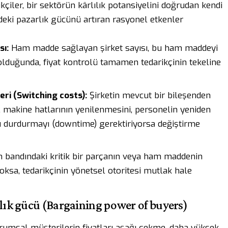
çiler, bir sektörün kârlılık potansiyelini doğrudan kendi
ndeki pazarlık gücünü artıran rasyonel etkenler
sı:
Ham madde sağlayan şirket sayısı, bu ham maddeyi
 olduğunda, fiyat kontrolü tamamen tedarikçinin tekeline
eri (Switching costs):
Şirketin mevcut bir bileşenden
, makine hatlarının yenilenmesini, personelin yeniden
u durdurmayı (downtime) gerektiriyorsa değiştirme
 bandındaki kritik bir parçanın veya ham maddenin
yoksa, tedarikçinin yönetsel otoritesi mutlak hale
rlık gücü (Bargaining power of buyers)
kurumsal müşterilerin fiyatları aşağı çekme, daha yüksek