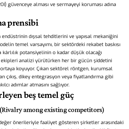
ROI) güvenceye alması ve sermayeyi koruması adına
a prensibi
a endüstrinin dışsal tehditlerini ve yapısal mekaniğini
elin temel varsayımı, bir sektördeki rekabet baskısı
kârlılık potansiyelinin o kadar düşük olacağı
ekipleri analizi yürütürken her bir gücün şiddetini
le ortaya koyuyor. Çıkan sektörel röntgen, kurumsal
an çıkış, dikey entegrasyon veya fiyatlandırma gibi
akılcı adımlar atmasını sağlıyor.
irleyen beş temel güç
u (Rivalry among existing competitors)
eğer önerileriyle faaliyet gösteren şirketler arasındaki