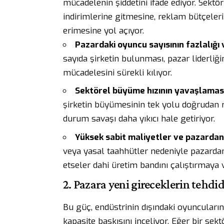
mücadelenin şiddetini ifade ediyor. Sektör 
indirimlerine gitmesine, reklam bütçeleri
erimesine yol açıyor.
Pazardaki oyuncu sayısının fazlalığı 
sayıda şirketin bulunması, pazar liderli
mücadelesini sürekli kılıyor.
Sektörel büyüme hızının yavaşlaması
şirketin büyümesinin tek yolu doğrudan r
durum savaşı daha yıkıcı hale getiriyor.
Yüksek sabit maliyetler ve pazardan 
veya yasal taahhütler nedeniyle pazardan
etseler dahi üretim bandını çalıştırmaya
2. Pazara yeni gireceklerin tehdi
Bu güç, endüstrinin dışındaki oyuncuların
kapasite baskısını inceliyor. Eğer bir sek