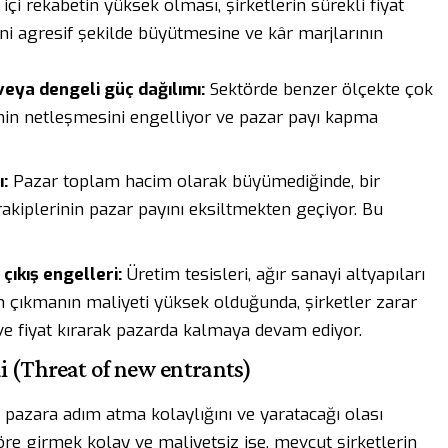
içi rekabetin yüksek olması, şirketlerin sürekli fiyat
ni agresif şekilde büyütmesine ve kâr marjlarının
veya dengeli güç dağılımı:
Sektörde benzer ölçekte çok
ğinin netleşmesini engelliyor ve pazar payı kapma
:
Pazar toplam hacim olarak büyümediğinde, bir
akiplerinin pazar payını eksiltmekten geçiyor. Bu
çıkış engelleri:
Üretim tesisleri, ağır sanayi altyapıları
 çıkmanın maliyeti yüksek olduğunda, şirketler zarar
 ve fiyat kırarak pazarda kalmaya devam ediyor.
di (Threat of new entrants)
 pazara adım atma kolaylığını ve yaratacağı olası
töre girmek kolay ve maliyetsiz ise, mevcut şirketlerin