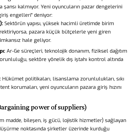
a şansı kalmıyor. Yeni oyuncuların pazar dengelerini
iş engelleri” deniyor:
):
Sektörün yapısı, yüksek hacimli üretimde birim
rektiriyorsa, pazara küçük bütçelerle yeni giren
imkansız hale geliyor.
pı:
Ar-Ge süreçleri, teknolojik donanım, fiziksel dağıtım
runluluğu, sektöre yönelik dış iştahı kontrol altında
:
Hükümet politikaları, lisanslama zorunlulukları, sıkı
nt korumaları, yeni oyuncuların pazara giriş hızını
Bargaining power of suppliers)
am madde, bileşen, iş gücü, lojistik hizmetler) sağlayan
yi düşürme noktasında şirketler üzerinde kurduğu