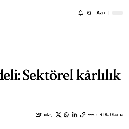
Aa
li: Sektörel kârlılık
Paylaş
9 Dk. Okuma