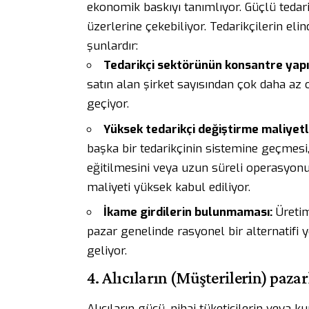
ekonomik baskıyı tanımlıyor. Güçlü tedarik
üzerlerine çekebiliyor. Tedarikçilerin eli
şunlardır:
Tedarikçi sektörünün konsantre yapı
satın alan şirket sayısından çok daha az
geçiyor.
Yüksek tedarikçi değiştirme maliyetl
başka bir tedarikçinin sistemine geçmesi
eğitilmesini veya uzun süreli operasyon
maliyeti yüksek kabul ediliyor.
İkame girdilerin bulunmaması:
Üretim
pazar genelinde rasyonel bir alternatifi 
geliyor.
4. Alıcıların (Müşterilerin) paza
Alıcıların gücü, nihai tüketicilerin veya 