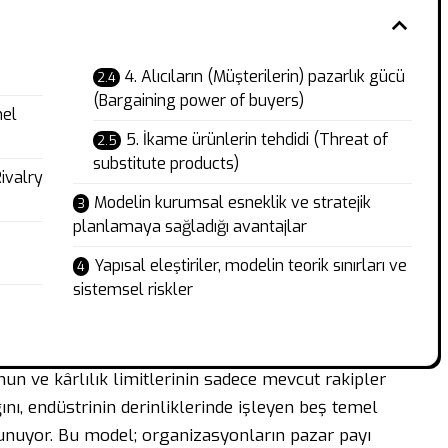
4. Alıcıların (Müşterilerin) pazarlık gücü
(Bargaining power of buyers)
mel
5. İkame ürünlerin tehdidi (Threat of
substitute products)
Rivalry
Modelin kurumsal esneklik ve stratejik
planlamaya sağladığı avantajlar
Yapısal eleştiriler, modelin teorik sınırları ve
sistemsel riskler
un ve kârlılık limitlerinin sadece mevcut rakipler
ı, endüstrinin derinliklerinde işleyen beş temel
nuyor. Bu model; organizasyonların pazar payı