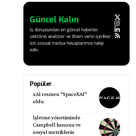
Güncel Kalın
İş dünyasından en güncel haberler,
sektörel analizler ve ilham verici içerikler
için sosyal medya hesaplarımızı takip
edin.
Popüler
xAI resmen “SpaceXAI”
oldu
İşletme yönetiminde
Campbell kanunu ve
sosyal metriklerin